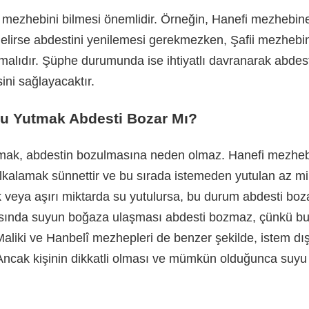
 mezhebini bilmesi önemlidir. Örneğin, Hanefi mezhebine 
lirse abdestini yenilemesi gerekmezken, Şafii mezhebin
alıdır. Şüphe durumunda ise ihtiyatlı davranarak abdest
ini sağlayacaktır.
Su Yutmak Abdesti Bozar Mı?
tmak, abdestin bozulmasına neden olmaz. Hanefi mezheb
alkalamak sünnettir ve bu sırada istemeden yutulan az mi
k veya aşırı miktarda su yutulursa, bu durum abdesti boz
asında suyun boğaza ulaşması abdesti bozmaz, çünkü bu 
Maliki ve Hanbelî mezhepleri de benzer şekilde, istem dı
. Ancak kişinin dikkatli olması ve mümkün olduğunca su