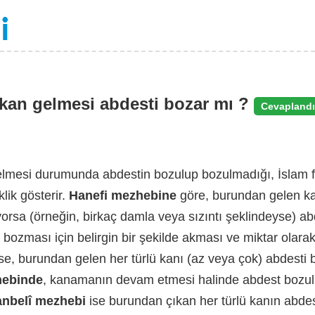
kan gelmesi abdesti bozar mı ?
Cevaplandı
lmesi durumunda abdestin bozulup bozulmadığı, İslam 
lik gösterir.
Hanefi mezhebine
göre, burundan gelen ka
iyorsa (örneğin, birkaç damla veya sızıntı şeklindeyse) 
bozması için belirgin bir şekilde akması ve miktar olarak
se, burundan gelen her türlü kanı (az veya çok) abdesti 
hebinde
, kanamanın devam etmesi halinde abdest bozu
nbelî mezhebi
ise burundan çıkan her türlü kanın abdest