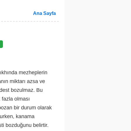
Ana Sayfa
fıkhında mezheplerin
nın miktarı azsa ve
abdest bozulmaz. Bu
 fazla olması
bozan bir durum olarak
lurken, kanama
i bozduğunu belirtir.