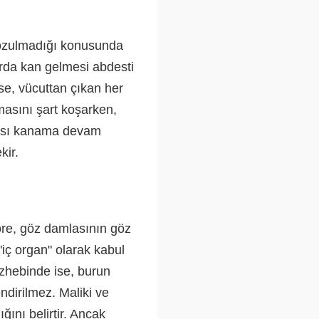
bozulmadığı konusunda
arda kan gelmesi abdesti
se, vücuttan çıkan her
şmasını şart koşarken,
rası kanama devam
kir.
re, göz damlasının göz
"iç organ" olarak kabul
zhebinde ise, burun
dirilmez. Maliki ve
ını belirtir. Ancak