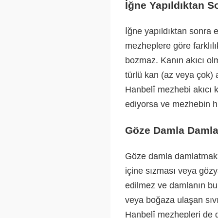
İğne Yapıldıktan 
İğne yapıldıktan sonra
mezheplere göre farklıl
bozmaz. Kanın akıcı olm
türlü kan (az veya çok) 
Hanbelî mezhebi akıcı 
ediyorsa ve mezhebin hü
Göze Damla Damla
Göze damla damlatmak, 
içine sızması veya gözya
edilmez ve damlanın bur
veya boğaza ulaşan sıvı
Hanbelî mezhepleri de gö