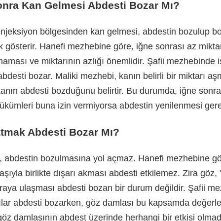
Sonra Kan Gelmesi Abdesti Bozar Mı?
 enjeksiyon bölgesinden kan gelmesi, abdestin bozulup 
ık gösterir. Hanefi mezhebine göre, iğne sonrası az mikt
aması ve miktarının azlığı önemlidir. Şafii mezhebinde i
abdesti bozar. Maliki mezhebi, kanın belirli bir miktarı a
kanın abdesti bozduğunu belirtir. Bu durumda, iğne son
kümleri buna izin vermiyorsa abdestin yenilenmesi gere
tmak Abdesti Bozar Mı?
abdestin bozulmasına yol açmaz. Hanefi mezhebine gö
şıyla birlikte dışarı akması abdesti etkilemez. Zira göz, 
aya ulaşması abdesti bozan bir durum değildir. Şafii me
lar abdesti bozarken, göz damlası bu kapsamda değerlen
z damlasının abdest üzerinde herhangi bir etkisi olmadığ