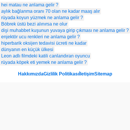
hei matau ne anlama gelir ?
aylık bağlanma oranı 70 olan ne kadar maaş alır​
rüyada koyun yüzmek ne anlama gelir ?
Böbrek üstü bezi alınırsa ne olur​
dişi muhabbet kuşunun yuvaya girip çıkması ne anlama gelir ?
enjektör ucu renkleri ne anlama gelir ?
hiperbarik oksijen tedavisi ücreti ne kadar​
dünyanın en küçük ülkesi
Leon adlı filmdeki katili canlandıran oyuncu​
rüyada köpek eti yemek ne anlama gelir ?
Hakkımızda
Gizlilik Politikası
İletişim
Sitemap