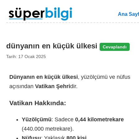
Ana Say
dünyanın en küçük ülkesi
Cevaplandı
Tarih: 17 Ocak 2025
Dünyanın en küçük ülkesi
, yüzölçümü ve nüfus
açısından
Vatikan Şehri
dir.
Vatikan Hakkında:
Yüzölçümü
: Sadece
0,44 kilometrekare
(440.000 metrekare).
Nüfusu
: Yaklaşık
800 kişi
.